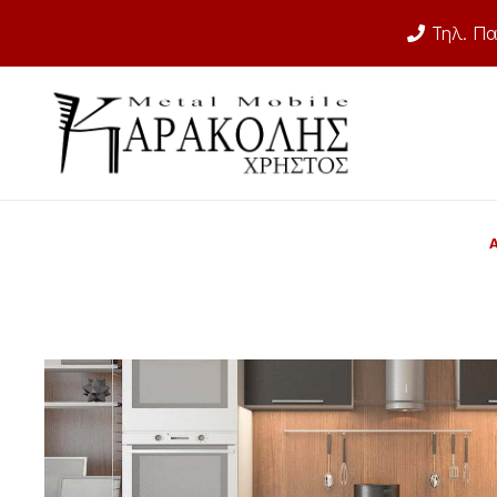
Τηλ. Πα