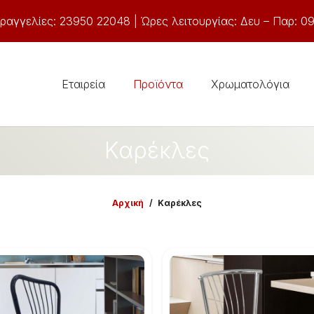
ραγγελίες: 23950 22048 | Ώρες λειτουργίας: Δευ – Παρ: 09
Εταιρεία
Προϊόντα
Χρωματολόγια
Καρέκλες
Αρχική
/
Καρέκλες