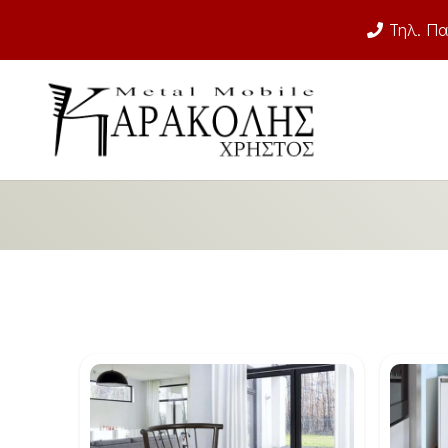
Τηλ. Πα