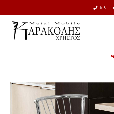
Τηλ. Πα
Α